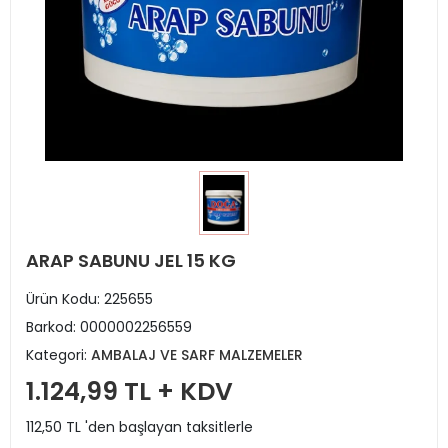
ARAP SABUNU JEL 15 KG
Ürün Kodu:
225655
Barkod:
0000002256559
Kategori:
AMBALAJ VE SARF MALZEMELER
1.124,99 TL + KDV
112,50 TL 'den başlayan taksitlerle