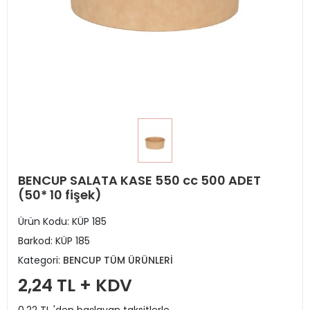
BENCUP SALATA KASE 550 cc 500 ADET
(50* 10 fişek)
Ürün Kodu:
KÜP 185
Barkod:
KÜP 185
Kategori:
BENCUP TÜM ÜRÜNLERİ
2,24 TL + KDV
0,22 TL 'den başlayan taksitlerle