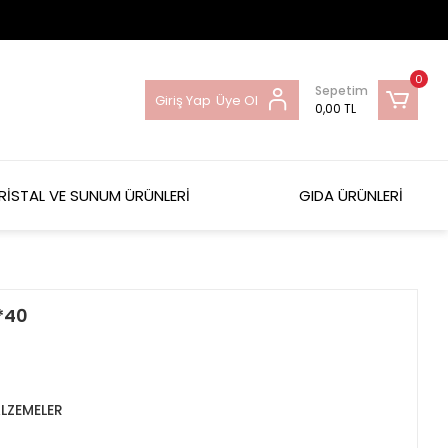
0
Sepetim
Giriş Yap
Üye Ol
0,00 TL
RİSTAL VE SUNUM ÜRÜNLERİ
GIDA ÜRÜNLERİ
*40
LZEMELER