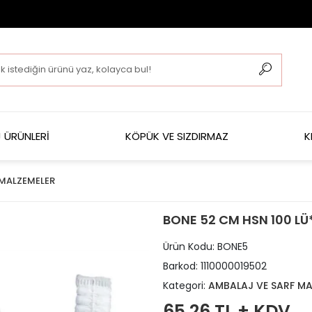
 ÜRÜNLERİ
KÖPÜK VE SIZDIRMAZ
K
 MALZEMELER
BONE 52 CM HSN 100 LÜ
Ürün Kodu:
BONE5
Barkod:
1110000019502
Kategori:
AMBALAJ VE SARF MA
65,26 TL + KDV