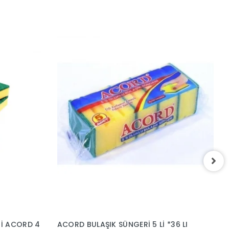
M
7
Rİ ACORD 4
ACORD BULAŞIK SÜNGERİ 5 Lİ *36 LI