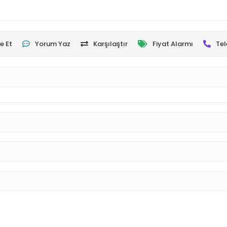
e Et
Yorum Yaz
Karşılaştır
Fiyat Alarmı
Tel