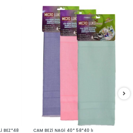
M
*
2
Lİ BEZ*48
CAM BEZİ NAGİ 40* 58*40 lı