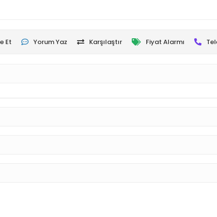
e Et
Yorum Yaz
Karşılaştır
Fiyat Alarmı
Tel