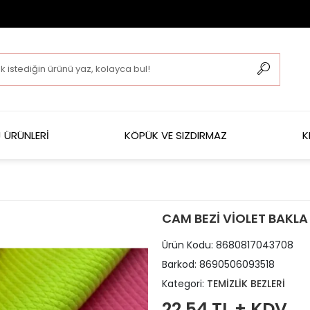
 ÜRÜNLERİ
KÖPÜK VE SIZDIRMAZ
K
CAM BEZİ VİOLET BAKLA
Ürün Kodu:
8680817043708
Barkod:
8690506093518
Kategori:
TEMİZLİK BEZLERİ
22,54 TL + KDV