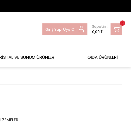
0
Sepetim
Giriş Yap
Üye Ol
0,00 TL
RİSTAL VE SUNUM ÜRÜNLERİ
GIDA ÜRÜNLERİ
LZEMELER