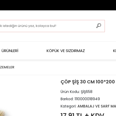
 ÜRÜNLERİ
KÖPÜK VE SIZDIRMAZ
K
LZEMELER
ÇÖP ŞİŞ 30 CM 100*200
Ürün Kodu:
ŞİŞ658
Barkod:
1110000018949
Kategori:
AMBALAJ VE SARF MA
17,91 TL + KDV