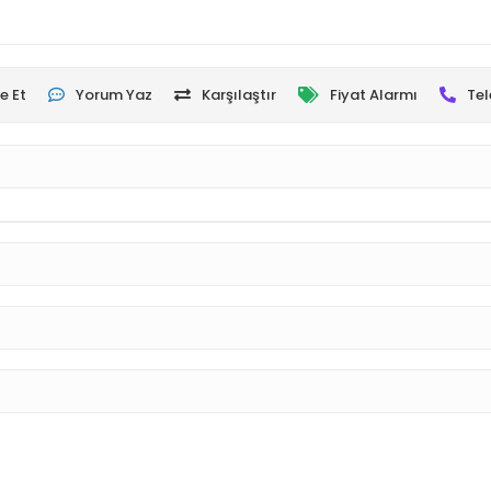
e Et
Yorum Yaz
Karşılaştır
Fiyat Alarmı
Tel