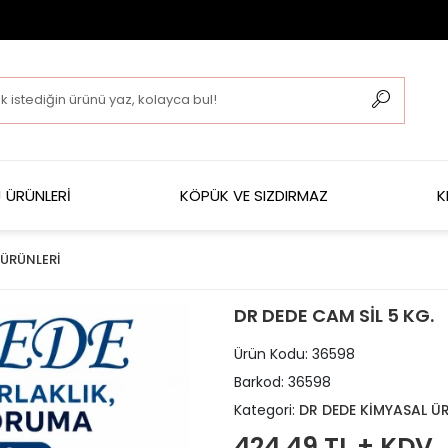
 ÜRÜNLERİ
KÖPÜK VE SIZDIRMAZ
K
 ÜRÜNLERİ
DR DEDE CAM SİL 5 KG.
Ürün Kodu:
36598
Barkod:
36598
Kategori:
DR DEDE KİMYASAL Ü
424,49 TL + KDV