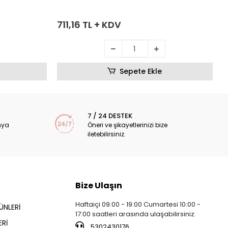
711,16 TL + KDV
Sepete Ekle
7 / 24 DESTEK
nya
Öneri ve şikayetlerinizi bize
iletebilirsiniz.
Bize Ulaşın
Haftaiçi 09:00 - 19:00 Cumartesi 10:00 -
ÜNLERİ
17:00 saatleri arasında ulaşabilirsiniz.
Rİ
5302430176