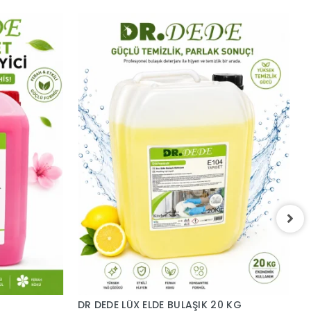
D
2
5
DR DEDE LÜX ELDE BULAŞIK 20 KG