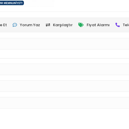
e Et
Yorum Yaz
Karşılaştır
Fiyat Alarmı
Tel