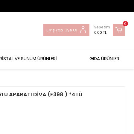
0
Sepetim
Giriş Yap
Üye Ol
0,00 TL
RİSTAL VE SUNUM ÜRÜNLERİ
GIDA ÜRÜNLERİ
LU APARATI DİVA (F398 ) *4 LÜ