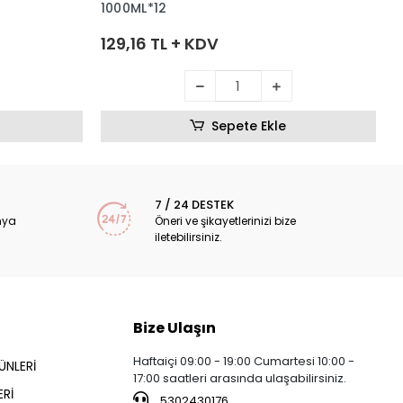
1000ML*12
129,16 TL + KDV
Sepete Ekle
7 / 24 DESTEK
nya
Öneri ve şikayetlerinizi bize
iletebilirsiniz.
Bize Ulaşın
Haftaiçi 09:00 - 19:00 Cumartesi 10:00 -
ÜNLERİ
17:00 saatleri arasında ulaşabilirsiniz.
Rİ
5302430176