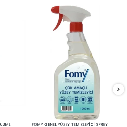
8
00ML.
FOMY GENEL YÜZEY TEMİZLEYİCİ SPREY