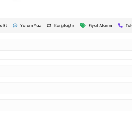
e Et
Yorum Yaz
Karşılaştır
Fiyat Alarmı
Tel