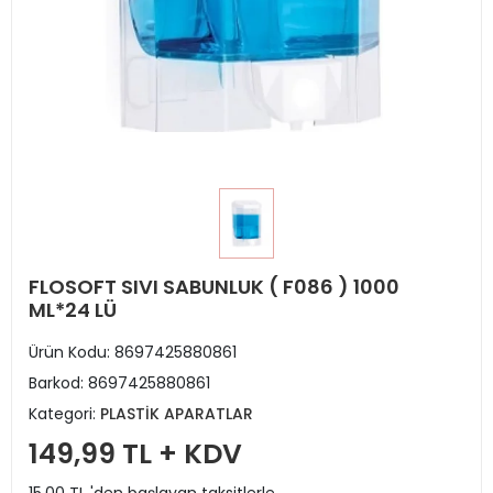
FLOSOFT SIVI SABUNLUK ( F086 ) 1000
ML*24 LÜ
Ürün Kodu:
8697425880861
Barkod:
8697425880861
Kategori:
PLASTİK APARATLAR
149,99 TL + KDV
15,00 TL 'den başlayan taksitlerle