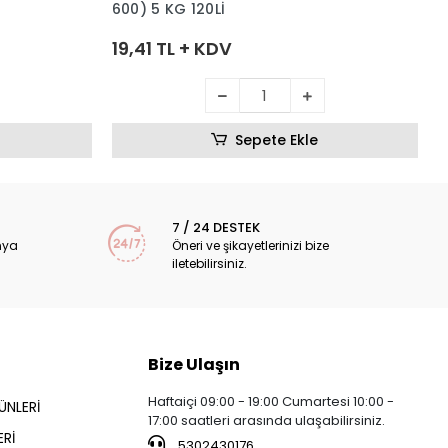
600) 5 KG 120Lİ
19,41 TL + KDV
Sepete Ekle
7 / 24 DESTEK
nya
Öneri ve şikayetlerinizi bize
iletebilirsiniz.
Bize Ulaşın
Haftaiçi 09:00 - 19:00 Cumartesi 10:00 -
ÜNLERİ
17:00 saatleri arasında ulaşabilirsiniz.
Rİ
5302430176