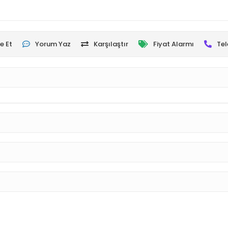
e Et
Yorum Yaz
Karşılaştır
Fiyat Alarmı
Tel