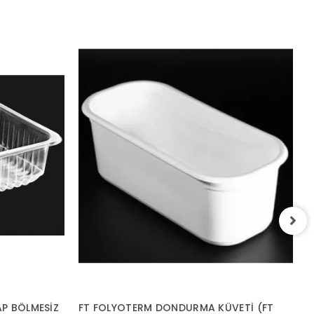
FT1 YEMEK KABI
K
6
AP BÖLMESİZ
FT FOLYOTERM DONDURMA KÜVETİ (FT