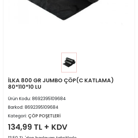
İLKA 800 GR JUMBO ÇÖP(C KATLAMA)
80*110*10 LU
Ürün Kodu:
8692395109684
Barkod:
8692395109684
Kategori:
ÇÖP POŞETLERİ
134,99 TL + KDV
13,50 TL 'den başlayan taksitlerle