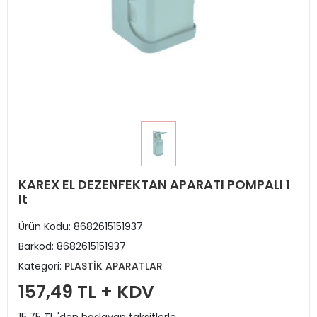
KAREX EL DEZENFEKTAN APARATI POMPALI 1
lt
Ürün Kodu:
8682615151937
Barkod:
8682615151937
Kategori:
PLASTİK APARATLAR
157,49 TL + KDV
15,75 TL 'den başlayan taksitlerle