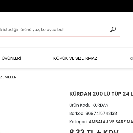
 ÜRÜNLERİ
KÖPÜK VE SIZDIRMAZ
K
LZEMELER
KÜRDAN 200 LÜ TÜP 24 L
Ürün Kodu:
KÜRDAN
Barkod:
8697415743138
Kategori:
AMBALAJ VE SARF MA
8,33 TL + KDV