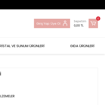
0
Sepetim
Giriş Yap
Üye Ol
0,00 TL
RİSTAL VE SUNUM ÜRÜNLERİ
GIDA ÜRÜNLERİ
İ
LZEMELER