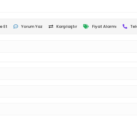
e Et
Yorum Yaz
Karşılaştır
Fiyat Alarmı
Tel