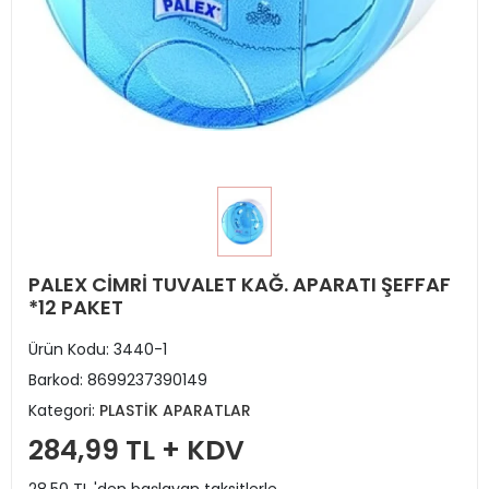
PALEX CİMRİ TUVALET KAĞ. APARATI ŞEFFAF
*12 PAKET
Ürün Kodu:
3440-1
Barkod:
8699237390149
Kategori:
PLASTİK APARATLAR
284,99 TL + KDV
28,50 TL 'den başlayan taksitlerle