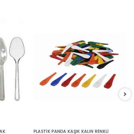
P
1
5
IÇAK
PLASTİK PANDA KAŞIK KALIN RENKLİ