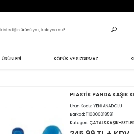
 ÜRÜNLERİ
KÖPÜK VE SIZDIRMAZ
K
PLASTİK PANDA KAŞIK KI
Ürün Kodu:
YENİ ANADOLU
Barkod:
1110000018581
Kategori:
ÇATAL&KAŞIK-SETLE
245,99 TL + KDV