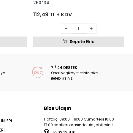
250*34
112,49 TL + KDV
Sepete Ekle
7 / 24 DESTEK
nya
Öneri ve şikayetlerinizi bize
iletebilirsiniz.
Bize Ulaşın
Haftaiçi 09:00 - 19:00 Cumartesi 10:00 -
ÜNLERİ
17:00 saatleri arasında ulaşabilirsiniz.
Rİ
5302430176