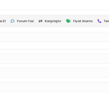
e Et
Yorum Yaz
Karşılaştır
Fiyat Alarmı
Tel