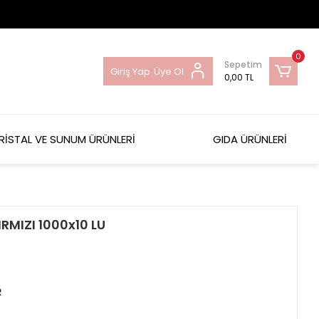
0
Sepetim
Giriş Yap
Üye Ol
0,00 TL
RİSTAL VE SUNUM ÜRÜNLERİ
GIDA ÜRÜNLERİ
RMIZI 1000x10 LU
R