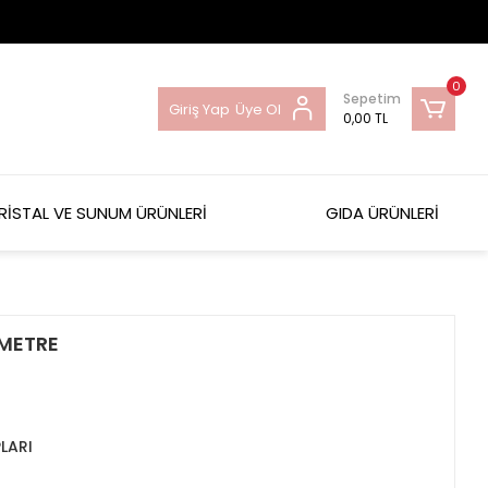
0
Sepetim
Giriş Yap
Üye Ol
0,00 TL
RİSTAL VE SUNUM ÜRÜNLERİ
GIDA ÜRÜNLERİ
 METRE
LARI