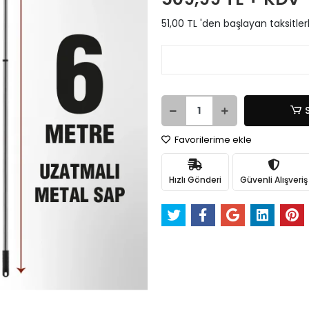
51,00 TL 'den başlayan taksitler
Favorilerime ekle
Hızlı Gönderi
Güvenli Alışveriş