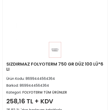
SIZDIRMAZ FOLYOTERM 750 GR DÜZ 100 LÜ*6
LI
Ürün Kodu:
8699444564364
Barkod:
8699444564364
Kategori:
FOLYOTERM TÜM ÜRÜNLER
258,16 TL + KDV
25,82 TL 'den başlayan taksitlerle