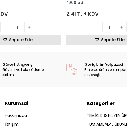
*900 ad.
 KDV
2,41 TL + KDV
Sepete Ekle
Sepete Ekle
Güvenli Alışveriş
Geniş Ürün Yelpazesi
Güvenli ve kolay ödeme
Binlerce ürün ve kampa
sistemi
seçeneği
Kurumsal
Kategoriler
Hakkımızda
TEMİZLİK & HİJYEN ÜR
İletişim
TÜM AMBALAJ ÜRÜNLE