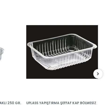
F
6
1
AKLI 250 GR.
UPLASS YAPIŞTIRMA ŞEFFAF KAP BÖLMESİZ