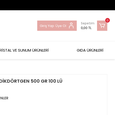
0
Sepetim
Giriş Yap
Üye Ol
0,00 TL
RİSTAL VE SUNUM ÜRÜNLERİ
GIDA ÜRÜNLERİ
DİKDÖRTGEN 500 GR 100 LÜ
NLER