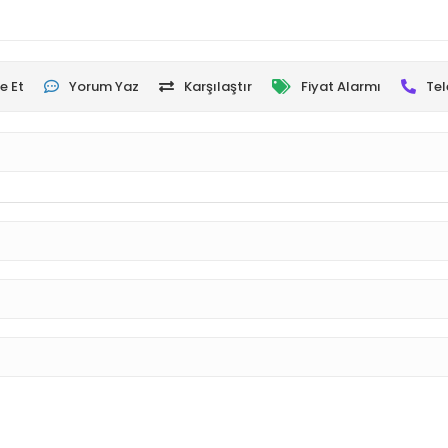
e Et
Yorum Yaz
Karşılaştır
Fiyat Alarmı
Tel