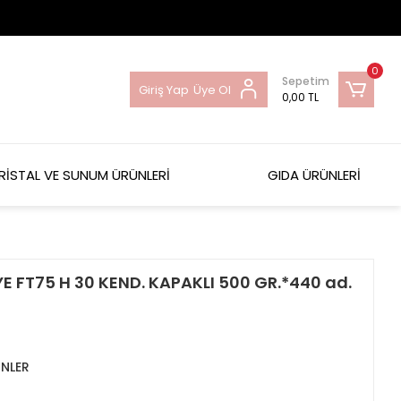
0
Sepetim
Giriş Yap
Üye Ol
0,00 TL
RİSTAL VE SUNUM ÜRÜNLERİ
GIDA ÜRÜNLERİ
E FT75 H 30 KEND. KAPAKLI 500 GR.*440 ad.
NLER