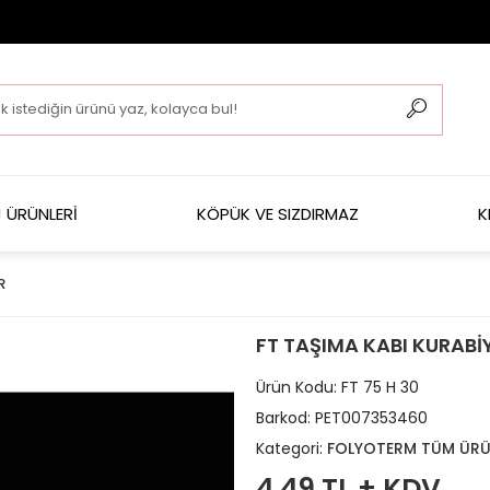
 ÜRÜNLERİ
KÖPÜK VE SIZDIRMAZ
K
R
FT TAŞIMA KABI KURABİY
Ürün Kodu:
FT 75 H 30
Barkod:
PET007353460
Kategori:
FOLYOTERM TÜM ÜRÜ
4,49 TL + KDV