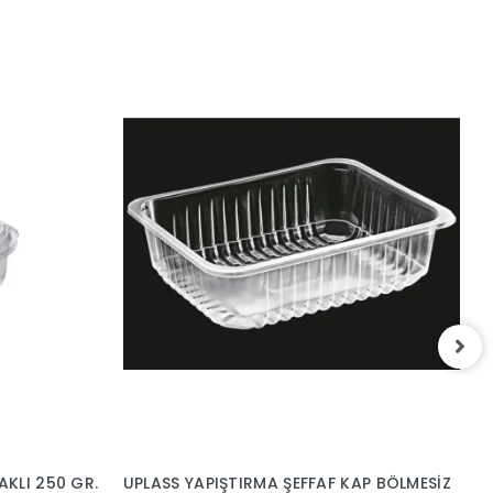
F
6
1
AKLI 250 GR.
UPLASS YAPIŞTIRMA ŞEFFAF KAP BÖLMESİZ