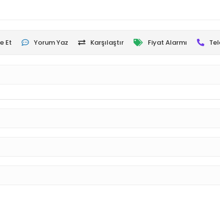
e Et
Yorum Yaz
Karşılaştır
Fiyat Alarmı
Tel