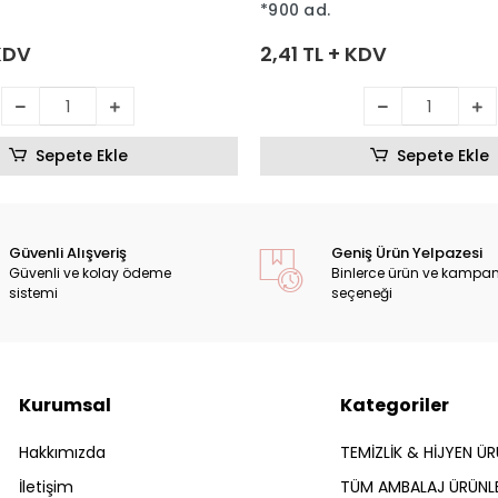
*900 ad.
 KDV
2,41 TL + KDV
Sepete Ekle
Sepete Ekle
Güvenli Alışveriş
Geniş Ürün Yelpazesi
Güvenli ve kolay ödeme
Binlerce ürün ve kampa
sistemi
seçeneği
Kurumsal
Kategoriler
Hakkımızda
TEMİZLİK & HİJYEN ÜR
İletişim
TÜM AMBALAJ ÜRÜNLE