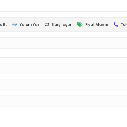
e Et
Yorum Yaz
Karşılaştır
Fiyat Alarmı
Tel