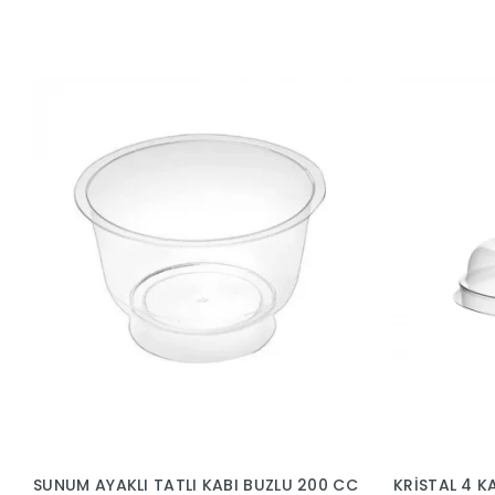
SUNUM AYAKLI TATLI KABI BUZLU 200 CC
KRİSTAL 4 KARAMAN KAPAK CP16 K * 1000