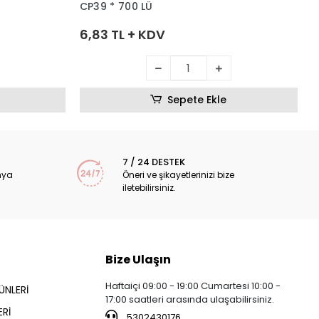
CP39 * 700 LÜ
6,83 TL + KDV
Sepete Ekle
7 / 24 DESTEK
nya
Öneri ve şikayetlerinizi bize
iletebilirsiniz.
Bize Ulaşın
Haftaiçi 09:00 - 19:00 Cumartesi 10:00 -
ÜNLERİ
17:00 saatleri arasında ulaşabilirsiniz.
Rİ
5302430176