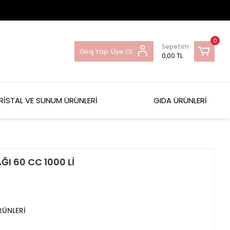
0
Sepetim
Giriş Yap
Üye Ol
0,00 TL
RİSTAL VE SUNUM ÜRÜNLERİ
GIDA ÜRÜNLERİ
ĞI 60 CC 1000 Lİ
RÜNLERİ