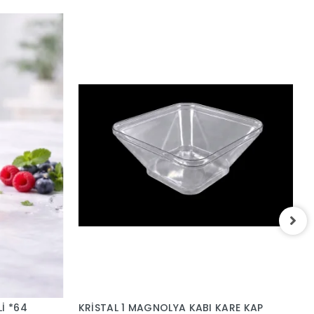
KRİST
7
İ *64
KRİSTAL 1 MAGNOLYA KABI KARE KAP